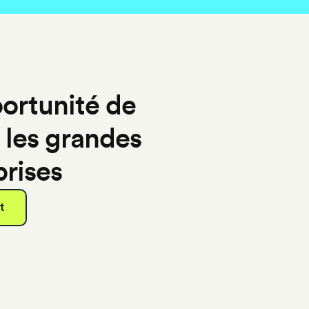
portunité de
r les grandes
prises
t