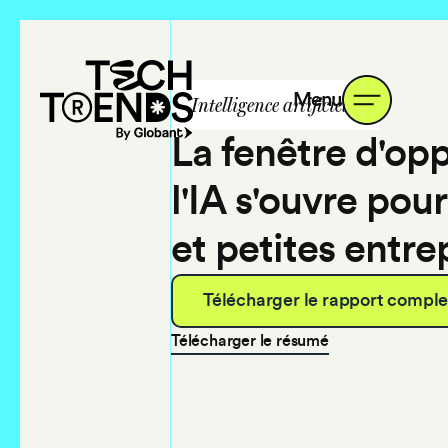
Menu
Intelligence artificielle
La fenêtre d'op
l'IA s'ouvre pou
et petites entre
Télécharger le rapport comple
Télécharger le résumé