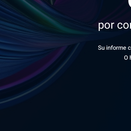
por co
Su informe 
O 